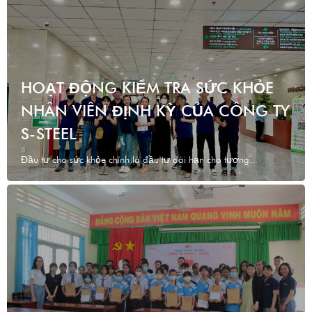
HOẠT ĐỘNG KIỂM TRA SỨC KHỎE
NHÂN VIÊN ĐỊNH KỲ CỦA CÔNG TY
S-STEEL
Đầu tư cho sức khỏe chính là đầu tư dài hạn cho tương...