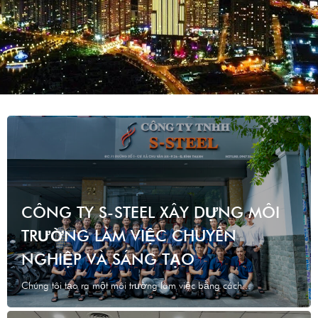
CÔNG TY S-STEEL XÂY DỰNG MÔI
TRƯỜNG LÀM VIỆC CHUYÊN
NGHIỆP VÀ SÁNG TẠO
Chúng tôi tạo ra một môi trường làm việc bằng cách...