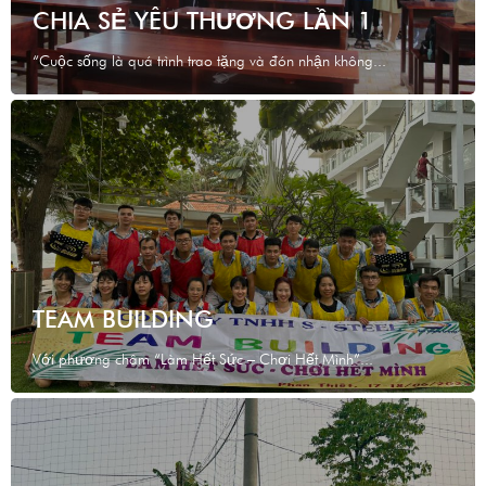
CHIA SẺ YÊU THƯƠNG LẦN 1
“Cuộc sống là quá trình trao tặng và đón nhận không...
TEAM BUILDING
Với phương châm “Làm Hết Sức – Chơi Hết Mình”...