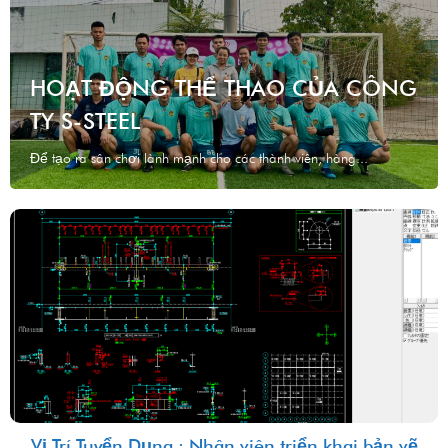
HOẠT ĐỘNG THỂ THAO CỦA CÔNG
TY S-STEEL
Để tạo ra sân chơi lành mạnh cho các thành viên, hàng...
Vị Trí Tuyển Dụng : Nhân viên triển khai bản vẽ